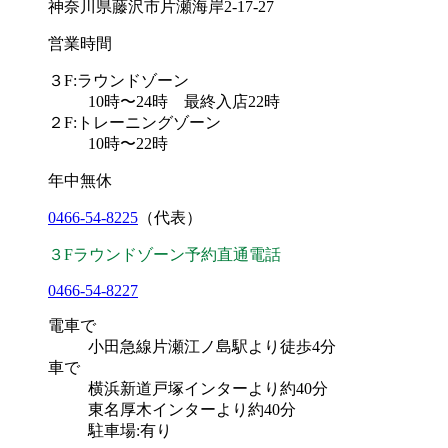
神奈川県藤沢市片瀬海岸2-17-27
営業時間
３F:ラウンドゾーン
10
時〜
24
時
最終入店22時
２F:トレーニングゾーン
10
時〜
22
時
年中無休
0466-54-8225
（代表）
３Fラウンドゾーン予約直通電話
0466-54-8227
電車で
小田急線片瀬江ノ島駅より徒歩4分
車で
横浜新道戸塚インターより約40分
東名厚木インターより約40分
駐車場:有り